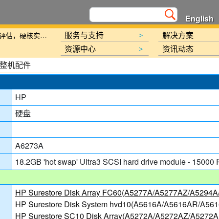
English
新规划》的通知
服务与支持
解决方案
北京金支点荣膺信创数智技术服务能力一级评估，硬核实力护航产业数字化转型
>
资源中心
资讯动态
>
整机配件
HP
硬盘
讯日报
A6273A
报
18.2GB 'hot swap' Ultra3 SCSI hard drive module - 15000
HP Surestore Disk Array FC60(A5277A/A5277AZ/A5294
HP Surestore Disk System hvd10(A5616A/A5616AR/A56
HP Surestore SC10 Disk Array(A5272A/A5272AZ/A5272