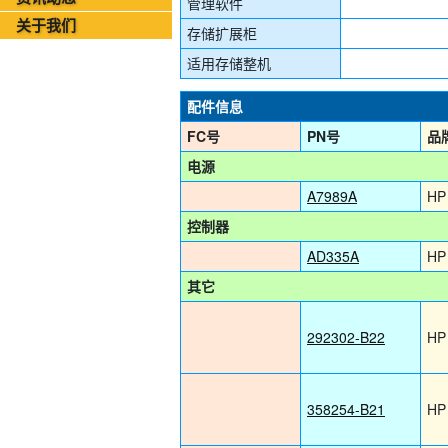
管理软件
2026年08月03日-金支点铁路智慧运维资讯日报
关于我们
存储扩展柜
适用存储整机
配件信息
FC号
PN号
品
电源
A7989A
HP
控制器
AD335A
HP
其它
292302-B22
HP
358254-B21
HP