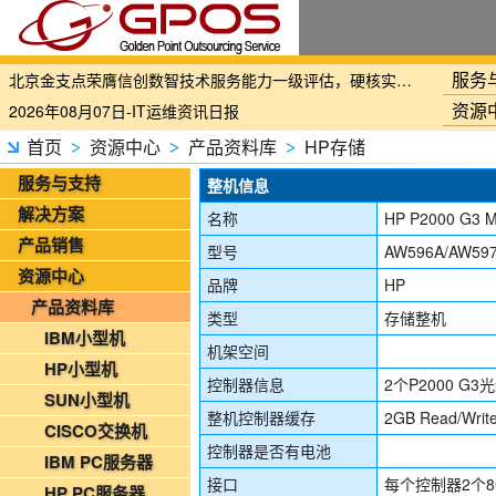
国家铁路局关于印发《“十四五”铁路科技创新规划》的通知
服务
北京金支点荣膺信创数智技术服务能力一级评估，硬核实力护航产业数字化转型
资源
2026年08月07日-IT运维资讯日报
2026年08月07日-铁路智慧运维资讯日报
首页
资源中心
产品资料库
HP存储
>
>
>
2026年08月07日-烟草IT运维资讯日报
服务与支持
整机信息
2026年08月06日-IT运维资讯日报
解决方案
名称
HP P2000 G3 M
2026年08月06日-铁路智慧运维资讯日报
产品销售
型号
AW596A/AW597
2026年08月06日-烟草IT运维资讯日报
资源中心
品牌
HP
2026年08月05日-金支点IT运维资讯日报
产品资料库
类型
存储整机
2026年08月05日-金支点铁路智慧运维资讯日报
IBM小型机
机架空间
2026年08月05日-金支点烟草IT运维资讯日报
HP小型机
控制器信息
2个P2000 G
20260804-金支点IT运维资讯日报
SUN小型机
整机控制器缓存
2GB Read/Write.
20260804-金支点铁路智慧运维资讯日报
CISCO交换机
控制器是否有电池
20260804-金支点烟草IT运维资讯日报
IBM PC服务器
2026年08月03日-金支点IT运维资讯日报
接口
每个控制器2个
HP PC服务器