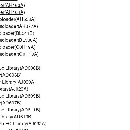
der(AH163A)
der(AH164A)
toloader(AH558A)
utoloader(AK377A)
oloader(BL541B)
utoloader(BL536A)
toloader(C0H19A)
utoloader(C0H18A)
pe Library(AD608B)
ry(AD606B)
 Library(AJ030A)
brary(AJ029A)
pe Library(AD609B)
ry(AD607B)
pe Library(AD611B)
Library(AD610B)
Gb FC Library(AJ032A)