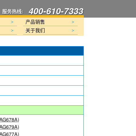
400-610-7333
服务热线:
产品销售
>
>
关于我们
>
>
e(AG678A)
e(AG679A)
e(AG677A)