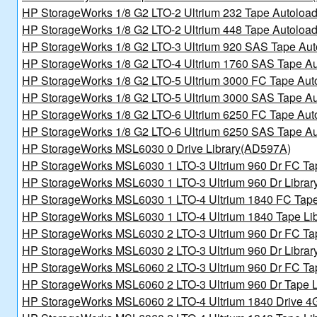
讯日报
HP StorageWorks 1/8 G2 LTO-2 Ultrium 232 Tape Autoloa
HP StorageWorks 1/8 G2 LTO-2 Ultrium 448 Tape Autoloa
新规划》的通知
HP StorageWorks 1/8 G2 LTO-3 Ultrium 920 SAS Tape Au
北京金支点荣膺信创数智技术服务能力一级评估，硬核实力护航产业数字化转型
HP StorageWorks 1/8 G2 LTO-4 Ultrium 1760 SAS Tape A
HP StorageWorks 1/8 G2 LTO-5 Ultrium 3000 FC Tape Aut
HP StorageWorks 1/8 G2 LTO-5 Ultrium 3000 SAS Tape A
HP StorageWorks 1/8 G2 LTO-6 Ultrium 6250 FC Tape Au
HP StorageWorks 1/8 G2 LTO-6 Ultrium 6250 SAS Tape A
HP StorageWorks MSL6030 0 Drive Library(AD597A)
讯日报
HP StorageWorks MSL6030 1 LTO-3 Ultrium 960 Dr FC Ta
报
HP StorageWorks MSL6030 1 LTO-3 Ultrium 960 Dr Libra
HP StorageWorks MSL6030 1 LTO-4 Ultrium 1840 FC Tape
HP StorageWorks MSL6030 1 LTO-4 Ultrium 1840 Tape Li
HP StorageWorks MSL6030 2 LTO-3 Ultrium 960 Dr FC Ta
HP StorageWorks MSL6030 2 LTO-3 Ultrium 960 Dr Libra
HP StorageWorks MSL6060 2 LTO-3 Ultrium 960 Dr FC Ta
讯日报
HP StorageWorks MSL6060 2 LTO-3 Ultrium 960 Dr Tape 
报
HP StorageWorks MSL6060 2 LTO-4 Ultrium 1840 Drive 4