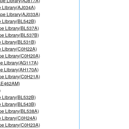
pe Library(AJ817A)
 Library(AJ034A)
pe Library(AJ033A)
 Library(BL542B)
e Library(BL537A)
e Library(BL537B)
 Library(BL531B)
 Library(C0H22A)
pe Library(C0H20A)
e Library(AG117A)
e Library(AH170A)
pe Library(C0H21A)
(AE462AM)
)
 Library(BL532B)
 Library(BL543B)
e Library(BL538A)
 Library(C0H24A)
pe Library(C0H23A)