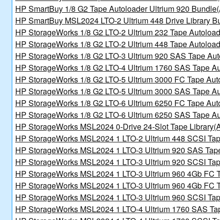
讯日报
HP SmartBuy 1/8 G2 Tape Autoloader Ultrium 920 Bundl
HP SmartBuy MSL2024 LTO-2 Ultrium 448 Drive Library 
新规划》的通知
HP StorageWorks 1/8 G2 LTO-2 Ultrium 232 Tape Autoloa
北京金支点荣膺信创数智技术服务能力一级评估，硬核实力护航产业数字化转型
HP StorageWorks 1/8 G2 LTO-2 Ultrium 448 Tape Autoloa
HP StorageWorks 1/8 G2 LTO-3 Ultrium 920 SAS Tape Au
HP StorageWorks 1/8 G2 LTO-4 Ultrium 1760 SAS Tape A
HP StorageWorks 1/8 G2 LTO-5 Ultrium 3000 FC Tape Aut
HP StorageWorks 1/8 G2 LTO-5 Ultrium 3000 SAS Tape A
HP StorageWorks 1/8 G2 LTO-6 Ultrium 6250 FC Tape Au
HP StorageWorks 1/8 G2 LTO-6 Ultrium 6250 SAS Tape A
HP StorageWorks MSL2024 0-Drive 24-Slot Tape Library
HP StorageWorks MSL2024 1 LTO-2 Ultrium 448 SCSI Tap
讯日报
HP StorageWorks MSL2024 1 LTO-3 Ultrium 920 SAS Tap
报
HP StorageWorks MSL2024 1 LTO-3 Ultrium 920 SCSI Tap
HP StorageWorks MSL2024 1 LTO-3 Ultrium 960 4Gb FC T
HP StorageWorks MSL2024 1 LTO-3 Ultrium 960 4Gb FC T
HP StorageWorks MSL2024 1 LTO-3 Ultrium 960 SCSI Tap
HP StorageWorks MSL2024 1 LTO-4 Ultrium 1760 SAS Ta