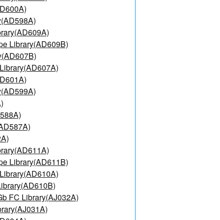
AD600A)
ry(AD598A)
brary(AD609A)
pe Library(AD609B)
ry(AD607B)
Library(AD607A)
AD601A)
ry(AD599A)
)
D588A)
(AD587A)
2A)
brary(AD611A)
pe Library(AD611B)
Library(AD610A)
Library(AD610B)
Gb FC Library(AJ032A)
brary(AJ031A)