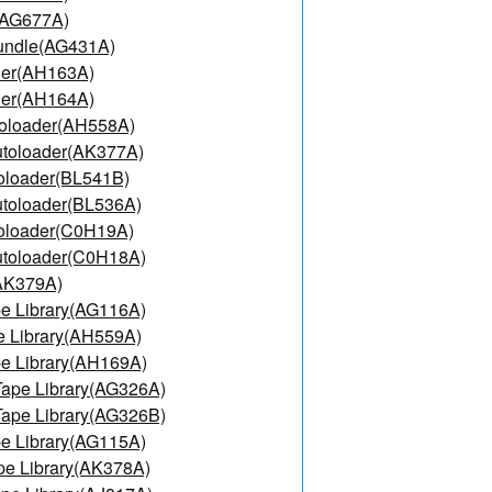
e(AG677A)
Bundle(AG431A)
der(AH163A)
der(AH164A)
toloader(AH558A)
utoloader(AK377A)
oloader(BL541B)
utoloader(BL536A)
toloader(C0H19A)
utoloader(C0H18A)
(AK379A)
e Library(AG116A)
e Library(AH559A)
e Library(AH169A)
ape Library(AG326A)
ape Library(AG326B)
e Library(AG115A)
pe Library(AK378A)