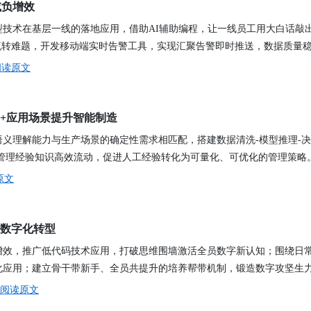
减负增效
讯日报
型技术在基层一线的落地应用，借助AI辅助编程，让一线员工用大白话敲
流转难题，开发移动端实时告警工具，实现汇聚告警即时推送，数据质量
阅读原文
AI+应用场景提升智能制造
义理解能力与生产场景的确定性需求相匹配，搭建数据清洗-模型推理-决
I+管理经验知识高效流动，促进人工经验转化为可量化、可优化的管理策略
原文
活数字化转型
增效，推广低代码技术应用，打破思维围墙激活全员数字新认知；围绕日
化应用；建立骨干带新手、全员共提升的培养帮带机制，锻造数字攻坚生
阅读原文