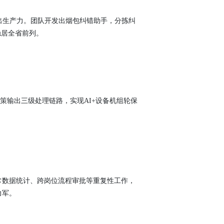
出生产力。团队开发出烟包纠错助手，分拣纠
稳居全省前列。
策输出三级处理链路，实现AI+设备机组轮保
。
常数据统计、跨岗位流程审批等重复性工作，
力军。