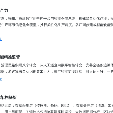
生产力
改造，梅州厂搭建数字化中控平台与智能仓储系统，机械臂自动化作业；
实现生产环节信息化全覆盖，推行柔性化生产调度。各厂同步建成智能化能
文
赋能精准监管
，治理思路实现八个转变：从人工巡查向数字智控转变，完善全链条追溯
数据，通过算法自动识别异常行为；推广智能监测终端，对人证不符、一
文
技术架构解析
括五层：数据采集层（传感器、条码、RFID）、数据处理层（清洗、
）、用户界面层。关键技术包括物联网实时监控、大数据挖掘分析、区块