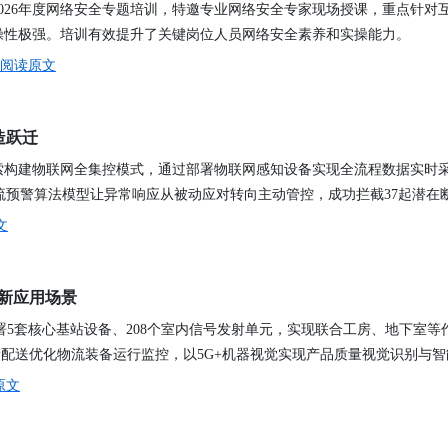
026年度网络安全专题培训，特邀专业网络安全专家现场授课，重点针对
讯日报
操性极强。培训有效提升了关键岗位人员网络安全素养和实操能力。
新规划》的通知
阅读原文
北京金支点荣膺信创数智技术服务能力一级评估，硬核实力护航产业数字化转型
造跃迁
索构建物联网全集控模式，通过部署物联网感知设备实现全流程数据实时
；断流预警算法模型让异常响应从被动应对转向主动管控，成功拦截37起潜在
文
讯日报
创新应用场景
报
署5套核心基站设备、208个室内信号发射单元，实现联合工房、地下室等作
储配送优化物流装备运行监控，以5G+机器视觉实现产品质量视觉识别与
原文